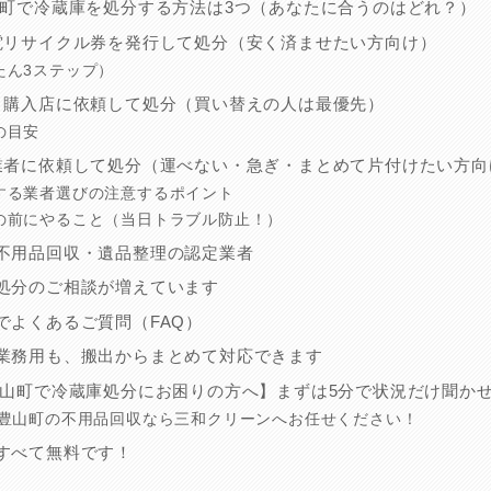
山町で冷蔵庫を処分する方法は3つ（あなたに合うのはどれ？）
電リサイクル券を発行して処分（安く済ませたい方向け）
たん3ステップ）
・購入店に依頼して処分（買い替えの人は最優先）
の目安
業者に依頼して処分（運べない・急ぎ・まとめて片付けたい方向
する業者選びの注意するポイント
の前にやること（当日トラブル防止！）
不用品回収・遺品整理の認定業者
処分のご相談が増えています
でよくあるご質問（FAQ）
業務用も、搬出からまとめて対応できます
豊山町で冷蔵庫処分にお困りの方へ】まずは5分で状況だけ聞か
 豊山町の不用品回収なら三和クリーンへお任せください！
すべて無料です！