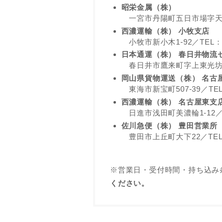
昭栄金属（株）
一宮市丹陽町五日市場字天上126
西濃運輸（株） 小牧支店
小牧市新小木1-92／TEL：056
日本通運（株） 春日井物流
春日井市鷹来町字上東光坊4662-
岡山県貨物運送（株） 名古
東海市新宝町507-39／TEL：0
西濃運輸（株） 名古屋東支
日進市浅田町美濃輪1-12／TEL
佐川急便（株） 豊田営業所
豊田市上丘町大下22／TEL：05
※営業日・受付時間・持ち込み
ください。