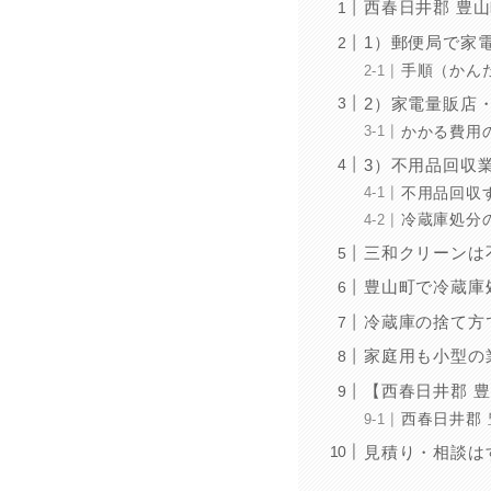
西春日井郡 豊
1）郵便局で家
手順（かん
2）家電量販店
かかる費用
3）不用品回収
不用品回収
冷蔵庫処分
三和クリーンは
豊山町で冷蔵庫
冷蔵庫の捨て方
家庭用も小型の
【西春日井郡 
西春日井郡
見積り・相談は