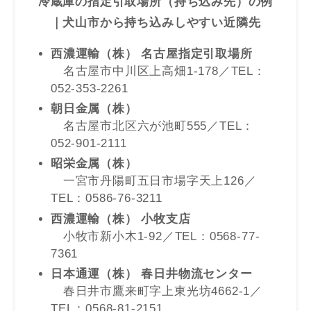
冷蔵庫の指定引取場所（持ち込み先）の例
｜犬山市から持ち込みしやすい近隣先
西濃運輸（株） 名古屋指定引取場所
名古屋市中川区上高畑1-178／TEL：
052-353-2261
朝日金属（株）
名古屋市北区六が池町555／TEL：
052-901-2111
昭栄金属（株）
一宮市丹陽町五日市場字天上126／
TEL：0586-76-3211
西濃運輸（株） 小牧支店
小牧市新小木1-92／TEL：0568-77-
7361
日本通運（株） 春日井物流センター
春日井市鷹来町字上東光坊4662-1／
TEL：0568-81-2151